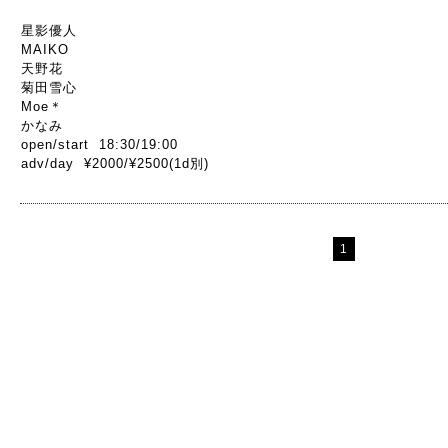
星影優人
MAIKO
天野花
菊田雪心
Moe＊
かなみ
open/start 18:30/19:00
adv/day ¥2000/¥2500(1d別)
1