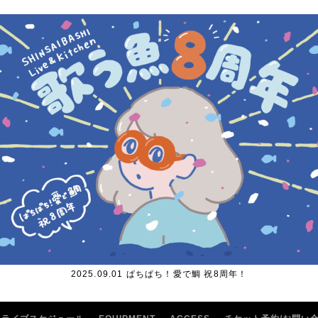
2025.09.01 ぱちぱち！愛で鯛 祝8周年！