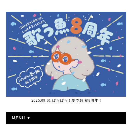
2025.09.01 ぱちぱち！愛で鯛 祝8周年！
MENU ▼