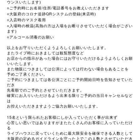
ウンスいたします)
○
/
/
ご予約時にお名前
住所
電話番号をお教えいただきます
○
QR
大阪府のコロナ追跡
システムの登録(来店時)
○
入店時のマスク着用
○
入場時の検温(高熱の方は入場をお断りさせていただく場合がござい
ます)
○
アルコール消毒のお願い
以上をお守りいただくようよろしくお願いいたします。
またライブ時におきましては観覧態度など
お店からの指示があった場合にはお守りいただけるようよろしくお願
いいたします。
また物販につきましては公演によっては行わない場合もあることを
予めご了承ください。
ご予約につきましては各公演ごとにご予約開始日時を告知させていた
だき
先着順でのご予約とさせていただきます。
確実にお入りいただけるよう出来る限りご予約の当日キャンセルなど
は
お控えいただきますようご協力お願いいたします。
15
名という限られたお客様にしか入っていただく事が出来ず
心苦しい思いではありますがまたたくさんのお客様に入っていただけ
る
ライブハウスに戻っていくために最大限安全を確保できる人数として
大阪府の定めるガイドラインを守った上でこの人数とさせていただき