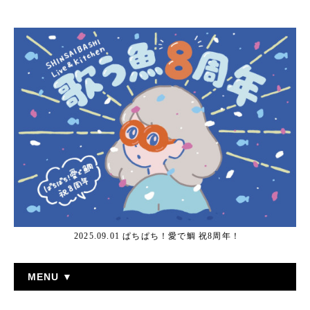
2025.09.01 ぱちぱち！愛で鯛 祝8周年！
MENU ▼