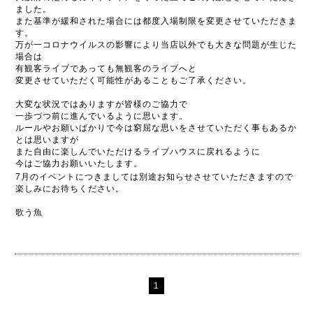
ました。
また基準が緩和された場合には都度入場制限を変更させていただきま
す。
万が一コロナウイルスの影響により当店以外でも大きな問題が生じた
場合は
有観客ライブであっても無観客のライブへと
変更させていただく可能性があることもご了承ください。
大変な状況ではありますが皆様のご協力で
一歩づつ前に進んでいるように思います。
ルールやお願いばかりで今は窮屈な思いをさせていただく事もあるか
とは思いますが
また自由に楽しんでいただけるライブハウスに戻れるように
今はご協力お願いいたします。
7
月のイベントにつきましては別途お知らせさせていただきますので
楽しみにお待ちください。
歌う魚
1