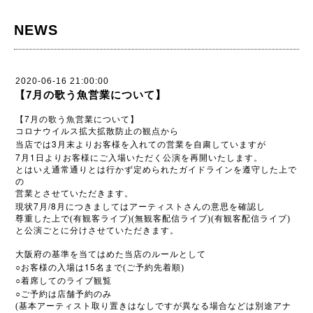
NEWS
2020-06-16 21:00:00
【7月の歌う魚営業について】
7
【
月の歌う魚営業について】
コロナウイルス拡大拡散防止の観点から
3
当店では
月末よりお客様を入れての営業を自粛していますが
7
1
月
日よりお客様にご入場いただく公演を再開いたします。
とはいえ通常通りとは行かず定められたガイドラインを遵守した上で
の
営業とさせていただきます。
7
/8
現状
月
月につきましてはアーティストさんの意思を確認し
尊重した上で(有観客ライブ)(無観客配信ライブ)(有観客配信ライブ)
と公演ごとに分けさせていただきます。
大阪府の基準を当てはめた当店のルールとして
○
15
お客様の入場は
名まで(ご予約先着順)
○
着席してのライブ観覧
○
ご予約は店舗予約のみ
(基本アーティスト取り置きはなしですが異なる場合などは別途アナ