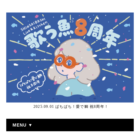
2025.09.01 ぱちぱち！愛で鯛 祝8周年！
MENU ▼