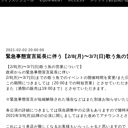
ライブスケジュール
EQUIPMENT
ACCESS
チケット予約/お問い
2021-02-02 20:00:00
緊急事態宣言延長に伴う【2/8(月)〜3/7(日)歌う魚
【2/8(月)〜3/7(日)歌う魚の営業について】
政府からの緊急事態宣言延長に伴い
2/8(月)〜3/7(日)までの歌う魚でのイベントの開催時間を変更/
この期間につきましては［20:00までの時短営業］とさせていただ
また［酒類の販売は19:00まで］とさせていただきます。
※緊急事態宣言が短縮解除された場合などはまた別途お知らせいた
各公演の詳細につきましては現在調整中の公演もありますので随時
2021年3/8(月)以降の公演に関しましてはまた改めてアナウンス
これにより来店が難しくなるお客様もいらっしゃると思いますので