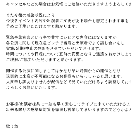
キャンセルなどの場合はお気軽にご連絡いただきますようよろしく
また今後の感染状況により
今後各イベント内容や出演者に変更がある場合も想定されます事を
予めご了承いただけますと助かります。
緊急事態宣言という事で非常にシビアな内容にはなりますが
各公演に関して現在急ピッチで当店と出演者でよく話し合いをし
実施/延期/中止の判断をさせていただいております。
時間についてや日程について直前の変更となりご迷惑をおかけしま
ご理解/ご協力いただけますと助かります。
開催する公演に関しましてはかなり早い時間からの開催となり
現実的に来店が不可能になるお客様もいらっしゃると思います。
大変申し訳ありませんが配信などで見ていただけるよう調整してお
よろしくお願いいたします。
お客様/出演者様共に一刻も早く安心してライブに来ていただけるよ
出来る限りの感染症対策を徹底し営業してまいりますのでどうかよ
歌う魚