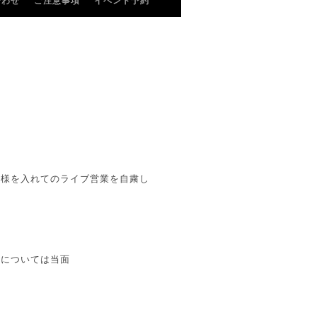
合わせ
ご注意事項
イベント予約
客様を入れてのライブ営業を自粛し
業については当面