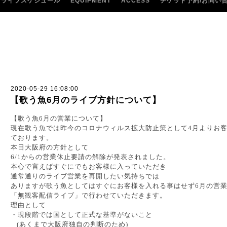
ライブスケジュール
EQUIPMENT
ACCESS
チケット予約/お問い
2020-05-29 16:08:00
【歌う魚6月のライブ方針について】
【歌う魚6月の営業について】
現在歌う魚では昨今のコロナウィルス拡大防止策として4月よりお
ております。
本日大阪府の方針として
6/1からの営業休止要請の解除が発表されました。
本心で言えばすぐにでもお客様に入っていただき
通常通りのライブ営業を再開したい気持ちでは
ありますが歌う魚としてはすぐにお客様を入れる事はせず6月の営
「無観客配信ライブ」で行わせていただきます。
理由として
・現段階では国として正式な基準がないこと
(あくまで大阪府独自の判断のため)