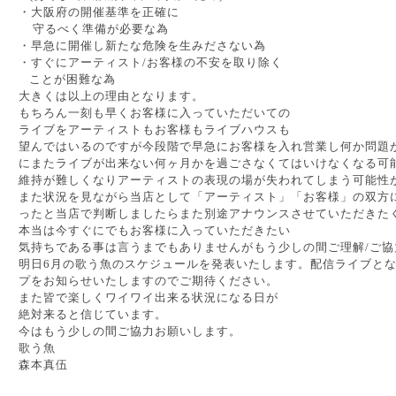
・大阪府の開催基準を正確に
守るべく準備が必要な為
・早急に開催し新たな危険を生みださない為
・すぐにアーティスト/お客様の不安を取り除く
ことが困難な為
大きくは以上の理由となります。
もちろん一刻も早くお客様に入っていただいての
ライブをアーティストもお客様もライブハウスも
望んではいるのですが今段階で早急にお客様を入れ営業し何か問題
にまたライブが出来ない何ヶ月かを過ごさなくてはいけなくなる可
維持が難しくなりアーティストの表現の場が失われてしまう可能性
また状況を見ながら当店として「アーティスト」「お客様」の双方
ったと当店で判断しましたらまた別途アナウンスさせていただきた
本当は今すぐにでもお客様に入っていただきたい
気持ちである事は言うまでもありませんがもう少しの間ご理解/ご
明日6月の歌う魚のスケジュールを発表いたします。配信ライブと
プをお知らせいたしますのでご期待ください。
また皆で楽しくワイワイ出来る状況になる日が
絶対来ると信じています。
今はもう少しの間ご協力お願いします。
歌う魚
森本真伍