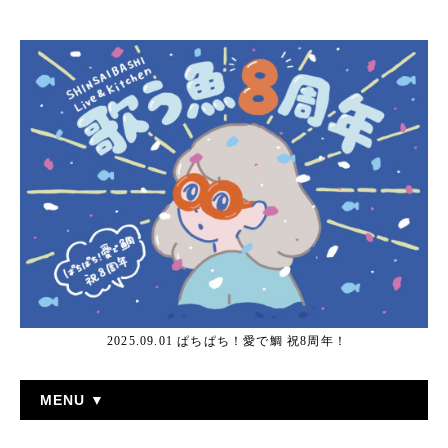
2025.09.01 ぱちぱち！愛で鯛 祝8周年！
MENU ▼