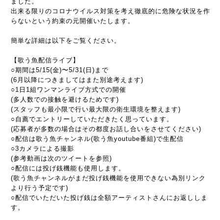
ました。
出来る限りのコロナウイルス対策を考え徹底的に危険な状況を作
らないという約束の元開催いたします。
簡単な詳細は以下をご覧ください。
【歌う魚配信ライブ】
○期間は5/15(金)〜5/31(日)まで
(6月以降につきましてはまた別途考えます)
○1日1組ワンマンライブ方式での開催
(多人数での接触を避けるためです)
(スタッフも最小限で行い最大限の衛生環境を整えます)
○自薦でエントリーしていただきたく思っています。
(応募者が多数の場合はその都度お話し合いをさせてください)
○配信は歌う魚チャンネル(歌う魚youtube番組)で生配信
○3カメラによる撮影
(参考動画は次のツイートを参照)
○配信には投げ銭機能も使用します。
(歌う魚チャンネルがまだ投げ銭機能を使用できない為別リンク
より行う予定です)
○配信でいただいた投げ銭は全額アーティストさんにお返ししま
す。