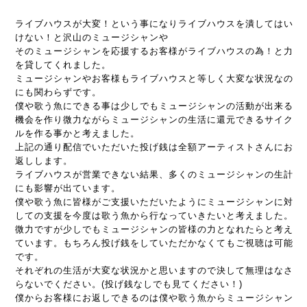
ライブハウスが大変！という事になりライブハウスを潰してはい
けない！と沢山のミュージシャンや
そのミュージシャンを応援するお客様がライブハウスの為！と力
を貸してくれました。
ミュージシャンやお客様もライブハウスと等しく大変な状況なの
にも関わらずです。
僕や歌う魚にできる事は少しでもミュージシャンの活動が出来る
機会を作り微力ながらミュージシャンの生活に還元できるサイク
ルを作る事かと考えました。
上記の通り配信でいただいた投げ銭は全額アーティストさんにお
返しします。
ライブハウスが営業できない結果、多くのミュージシャンの生計
にも影響が出ています。
僕や歌う魚に皆様がご支援いただいたようにミュージシャンに対
しての支援を今度は歌う魚から行なっていきたいと考えました。
微力ですが少しでもミュージシャンの皆様の力となれたらと考え
ています。もちろん投げ銭をしていただかなくてもご視聴は可能
です。
それぞれの生活が大変な状況かと思いますので決して無理はなさ
らないでください。(投げ銭なしでも見てください！)
僕からお客様にお返しできるのは僕や歌う魚からミュージシャン