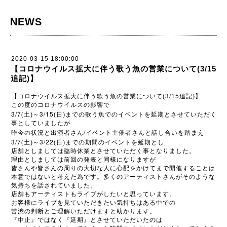
NEWS
2020-03-15 18:00:00
【コロナウイルス拡大に伴う歌う魚の営業について(3/15
追記)】
3/15
【コロナウイルス拡大に伴う歌う魚の営業について(
追記)】
この度のコロナウイルスの影響で
3/7
3/15
(土)～
(日)までの歌う魚でのイベントを延期とさせていただく
事としていましたが
/
昨今の状況と出演者さん
イベント主催者さんと話し合いを踏まえ
3/7
3/22
(土)～
(日)までの期間のイベントを延期とし
店舗としましては臨時休業とさせていただく事となりました。
理由としましては前回の発表と同様になりますが
皆さんや皆さんの周りの大切な人に心配をかけてまで開催することは
本意ではないと考えた為です。多くのアーティストさんがそのような
気持ちを話されていました。
店舗もアーティストもライブがしたいと思っています。
お客様にライブを見ていただきたい気持ちはある中での
苦渋の判断とご理解いただけますと助かります。
『中止』ではなく『延期』とさせていただいたのは