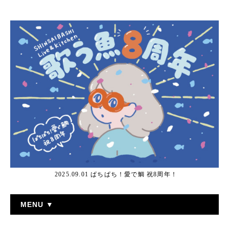
2025.09.01 ぱちぱち！愛で鯛 祝8周年！
MENU ▼