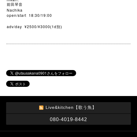
前田琴音
Nachika
open/start 18:30/19:00
adv/day ¥2500/¥3000
1d
(
別)
Live&kitchen【歌う魚】
080-4019-8442