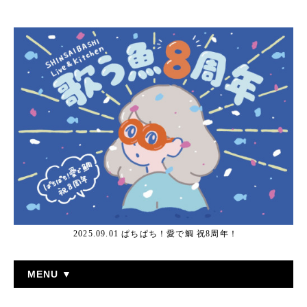
2025.09.01 ぱちぱち！愛で鯛 祝8周年！
MENU ▼