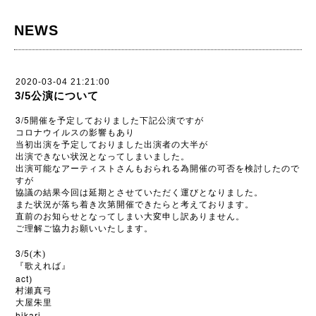
NEWS
2020-03-04 21:21:00
3/5公演について
3/5
開催を予定しておりました下記公演ですが
コロナウイルスの影響もあり
当初出演を予定しておりました出演者の大半が
出演できない状況となってしまいました。
出演可能なアーティストさんもおられる為開催の可否を検討したので
すが
協議の結果今回は延期とさせていただく運びとなりました。
また状況が落ち着き次第開催できたらと考えております。
直前のお知らせとなってしまい大変申し訳ありません。
ご理解ご協力お願いいたします。
3/5
(木)
『歌えれば』
act
)
村瀬真弓
大屋朱里
hikari.