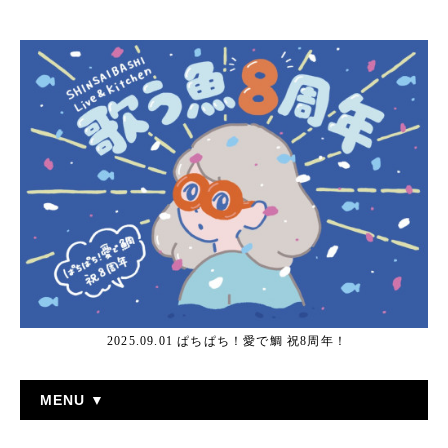
2025.09.01 ぱちぱち！愛で鯛 祝8周年！
MENU ▼