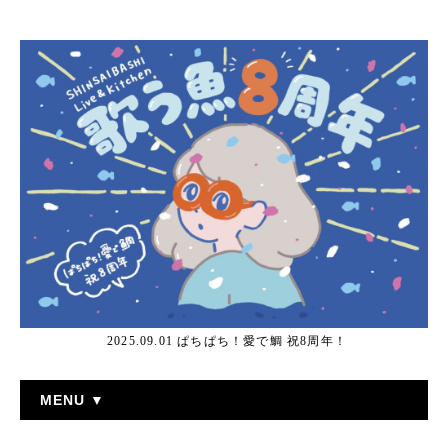
2025.09.01 ぱちぱち！愛で鯛 祝8周年！
MENU ▼