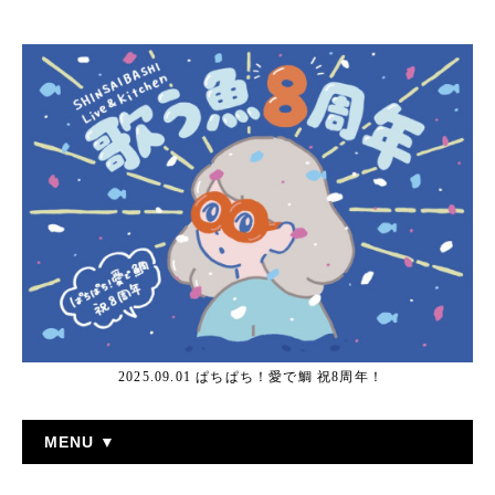
2025.09.01 ぱちぱち！愛で鯛 祝8周年！
MENU ▼